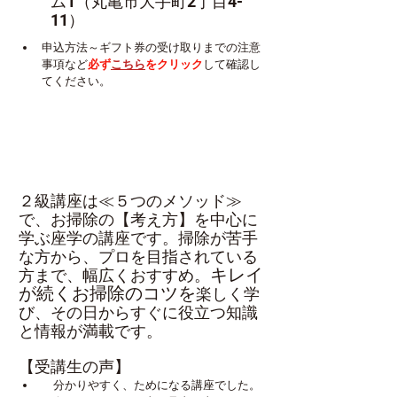
ム1（丸亀市大手町2丁目4-
11）
申込方法～ギフト券の受け取りまでの注意
事項など
必ず
こちら
をクリック
して確認し
てください。
２級講座は≪５つのメソッド≫
で、お掃除の【考え方】を中心に
学ぶ座学の講座です。掃除が苦手
な方から、プロを目指されている
キレイ
方まで、幅広くおすすめ。
が続くお掃除のコツを
楽しく学
び、その日からすぐに役立つ知識
と情報が満載です。
【受講生の声】
　分かりやすく、ためになる講座でした。