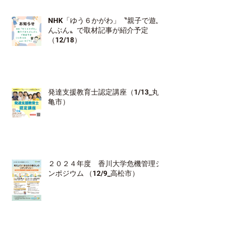
NHK「ゆう６かがわ」〝親子で遊ぶ
んぶん〟で取材記事が紹介予定
（12/18）
発達支援教育士認定講座（1/13_丸
亀市）
２０２４年度 香川大学危機管理シ
ンポジウム （12/9_高松市）