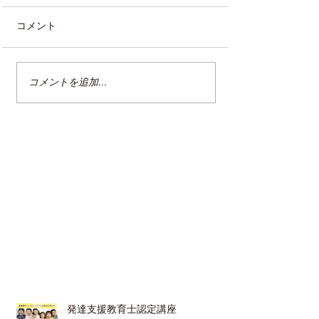
コメント
コメントを追加…
整理収納アドバイザー2級
整理収納アドバ
認定講座（高松市
認定講座（高松市
_12/15）
発達支援教育士認定講座