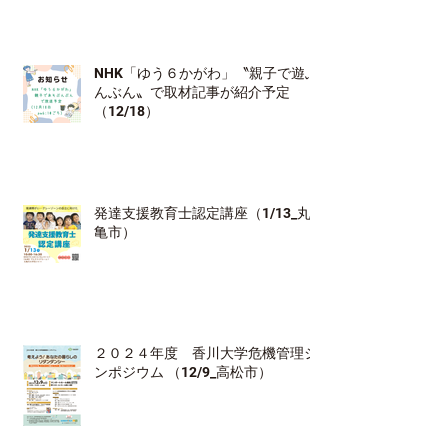
NHK「ゆう６かがわ」〝親子で遊ぶ
んぶん〟で取材記事が紹介予定
（12/18）
発達支援教育士認定講座（1/13_丸
亀市）
２０２４年度 香川大学危機管理シ
ンポジウム （12/9_高松市）