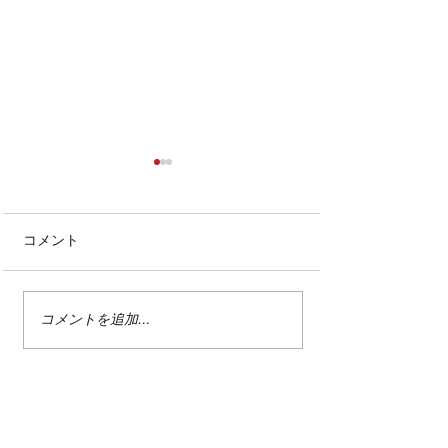
コメント
コメントを追加…
職業人講話「働く」何か
災害に備えた暮
（10/4 高松市）
理ー災害時にも
整理収納習慣を
ー