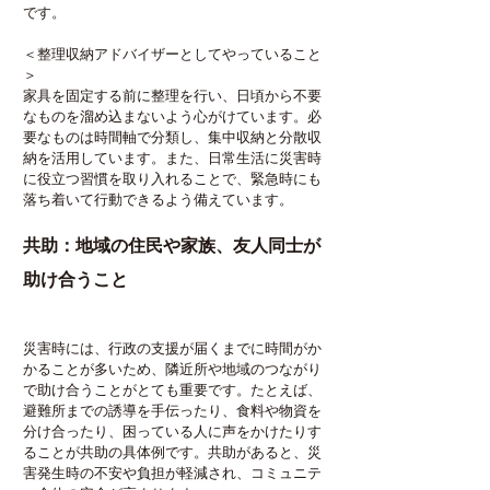
です。
＜整理収納アドバイザーとしてやっていること
＞
家具を固定する前に整理を行い、日頃から不要
なものを溜め込まないよう心がけています。必
要なものは時間軸で分類し、集中収納と分散収
納を活用しています。また、日常生活に災害時
に役立つ習慣を取り入れることで、緊急時にも
落ち着いて行動できるよう備えています。
共助：地域の住民や家族、友人同士が
助け合うこと
災害時には、行政の支援が届くまでに時間がか
かることが多いため、隣近所や地域のつながり
で助け合うことがとても重要です。たとえば、
避難所までの誘導を手伝ったり、食料や物資を
分け合ったり、困っている人に声をかけたりす
ることが共助の具体例です。共助があると、災
害発生時の不安や負担が軽減され、コミュニテ