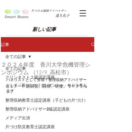
片づけお掃除アドバイザー
道久礼子
新しい記事
記事
全ての記事
２０２４年度 香川大学危機管理シ
全ての記事
ンポジウム （12/9_高松市）
クリンネスト２級認定講座
パネリストとして登壇！整理収納アドバイザー
として「暮らしのリダンダンシー」をどう考え
セミナー、講習会、講座、研修、ワークショ
る？
ップ
整理収納教育士認定講座（子どもの片づけ）
整理収納アドバイザー2級認定講座
メディア出演
片づけ防災教育士認定講座