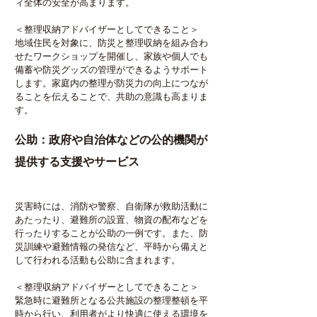
ィ全体の安全が高まります。
＜整理収納アドバイザーとしてできること＞
地域住民を対象に、防災と整理収納を組み合わ
せたワークショップを開催し、家族や個人でも
備蓄や防災グッズの管理ができるようサポート
します。家庭内の整理が防災力の向上につなが
ることを伝えることで、共助の意識も高まりま
す。
公助：政府や自治体などの公的機関が
提供する支援やサービス
災害時には、消防や警察、自衛隊が救助活動に
あたったり、避難所の設置、物資の配布などを
行ったりすることが公助の一例です。また、防
災訓練や避難情報の発信など、平時から備えと
して行われる活動も公助に含まれます。
＜整理収納アドバイザーとしてできること＞
緊急時に避難所となる公共施設の整理整頓を平
時から行い、利用者がより快適に使える環境を