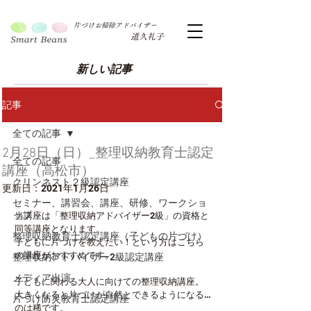
片づけお掃除アドバイザー
道久礼子
新しい記事
記事
全ての記事
2月28日（日）_整理収納教育士認定
全ての記事
講座（高松市）
クリンネスト２級認定講座
更新日：
2021年1月26日
セミナー、講習会、講座、研修、ワークショ
ップ
当講座は「整理収納アドバイザー2級」の資格と
同等講座となります。
整理収納教育士認定講座（子どもの片づけ）
子どもに片づけを教えたい！という方はこちら
の講座がおすすめです。
整理収納アドバイザー2級認定講座
メディア出演
子どもに関わる大人に向けての整理収納講座。
大きくなると片づけが自然とできるようになる…
片づけ防災教育士認定講座
のは稀です。