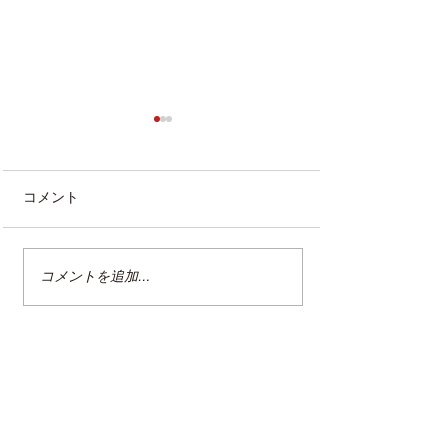
コメント
コメントを追加…
整理収納アドバイザー2級
クリンネスト2
認定講座
（オンライン講