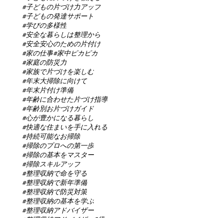
#子どもの片づけ力アップ
#子どもの発達サポート
#学びの多様性
#安全な暮らしは整理から
#安全安心のための片付け
#家の仕事
#家中ピカピカ
#家庭の防災力
#家族で片づけを楽しむ
#年末大掃除に向けて
#年末片付け準備
#年齢に合わせた片づけ指導
#年齢別お片づけガイド
#心が豊かになる暮らし
#快適な住まいを手に入れる
#持続可能なお掃除
#掃除のプロへの第一歩
#掃除の基本をマスター
#掃除スキルアップ
#整理収納で命を守る
#整理収納で新年準備
#整理収納で防災対策
#整理収納の基本を学ぶ
#整理収納アドバイザー