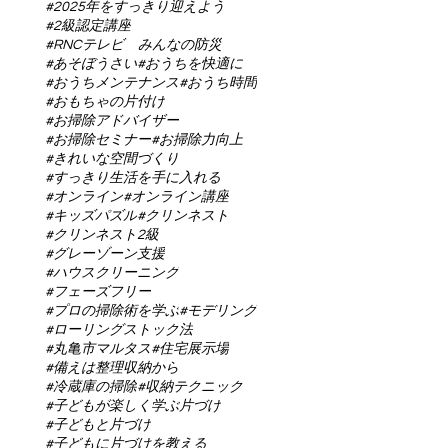
#2025年をすっきり迎えよう
#2級認定講座
#RNCテレビ みんなの防災
#あそぼうさい
#おうちを快適に
#おうちメンテナンス
#おうち時間
#おもちゃの片付け
#お掃除アドバイザー
#お掃除セミナー
#お掃除力向上
#きれいな空間づくり
#すっきり生活を手に入れる
#オンライン
#オンライン講座
#キッズパズル
#クリンネスト
#クリンネスト2級
#グレーゾーン支援
#ハウスクリーニング
#フェーズフリー
#プロの掃除術を学ぶ
#モデリング
#ローリングストック法
#丸亀市マルタス
#住宅展示場
#備えは整理収納から
#冷蔵庫の掃除
#収納テクニック
#子どもが楽しく学ぶ片づけ
#子どもと片づけ
#子どもに片づけを教える