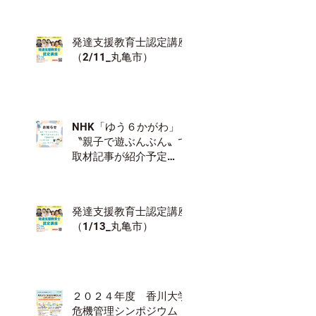
発達支援教育士認定講座
（2/11_丸亀市）
NHK「ゆう６かがわ」
〝親子で遊ぶんぶん〟で
取材記事が紹介予定
（12/18）
発達支援教育士認定講座
（1/13_丸亀市）
２０２４年度 香川大学
危機管理シンポジウム