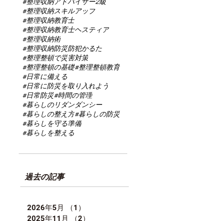
#整理収納アドバイザー2級
#整理収納スキルアップ
#整理収納教育士
#整理収納教育士ヘスティア
#整理収納術
#整理収納防災防犯かるた
#整理整頓で災害対策
#整理整頓の基礎
#整理整頓教育
#日常に備える
#日常に防災を取り入れよう
#日常防災
#時間の管理
#暮らしのリダンダンシー
#暮らしの整え方
#暮らしの防災
#暮らしを守る準備
#暮らしを整える
過去の記事
2026年5月
（1）
1件の記事
2025年11月
（2）
2件の記事