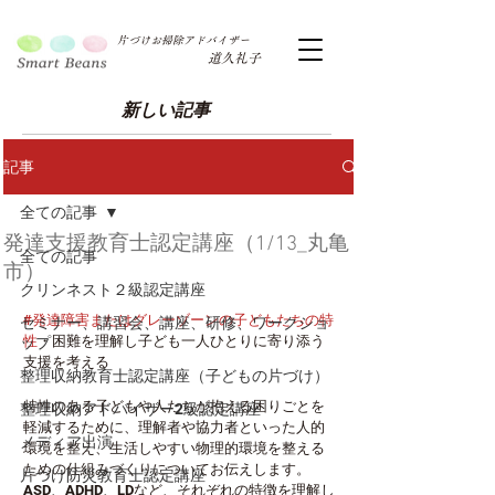
片づけお掃除アドバイザー
道久礼子
新しい記事
記事
全ての記事
発達支援教育士認定講座（1/13_丸亀
全ての記事
市）
クリンネスト２級認定講座
#発達障害またはグレーゾーンの子どもたちの特
セミナー、講習会、講座、研修、ワークショ
性
・困難を理解し子ども一人ひとりに寄り添う
ップ
支援を考える
整理収納教育士認定講座（子どもの片づけ）
特性のある子どもや人たちが抱える困りごとを
整理収納アドバイザー2級認定講座
軽減するために、理解者や協力者といった人的
メディア出演
環境を整え、生活しやすい物理的環境を整える
ための仕組みづくりについてお伝えします。
片づけ防災教育士認定講座
ASD、ADHD、LDなど、それぞれの特徴を理解し