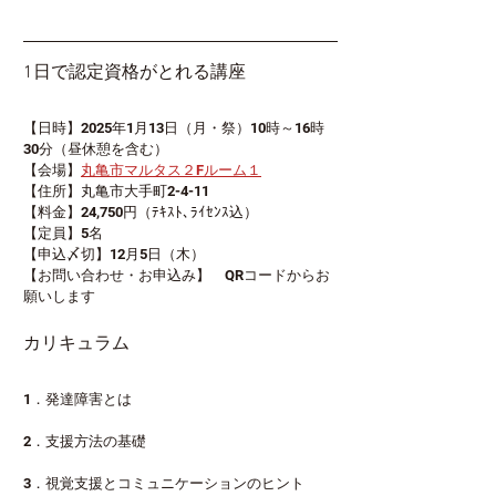
1日で認定資格がとれる講座
【日時】2025年1月13日（月・祭）10時～16時
30分（昼休憩を含む）
【会場】
丸亀市マルタス２Fルーム１
【住所】丸亀市大手町2-4-11
【料金】24,750円（ﾃｷｽﾄ､ﾗｲｾﾝｽ込）
【定員】5名
【申込〆切】12月5日（木）
【お問い合わせ・お申込み】　QRコードからお
願いします
カリキュラム
1．発達障害とは
2．支援方法の基礎
3．視覚支援とコミュニケーションのヒント