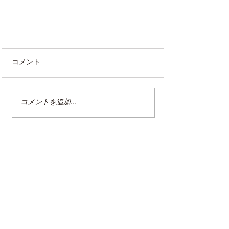
コメント
コメントを追加…
発達支援教育士認定講座（12/8_
丸亀市）