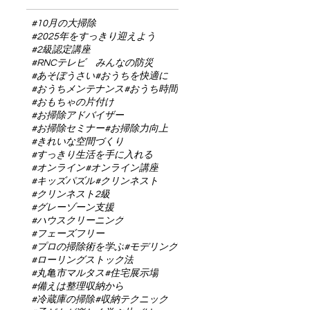
#10月の大掃除
#2025年をすっきり迎えよう
#2級認定講座
#RNCテレビ みんなの防災
#あそぼうさい
#おうちを快適に
#おうちメンテナンス
#おうち時間
#おもちゃの片付け
#お掃除アドバイザー
#お掃除セミナー
#お掃除力向上
#きれいな空間づくり
#すっきり生活を手に入れる
#オンライン
#オンライン講座
#キッズパズル
#クリンネスト
#クリンネスト2級
#グレーゾーン支援
#ハウスクリーニング
#フェーズフリー
#プロの掃除術を学ぶ
#モデリング
#ローリングストック法
#丸亀市マルタス
#住宅展示場
#備えは整理収納から
#冷蔵庫の掃除
#収納テクニック