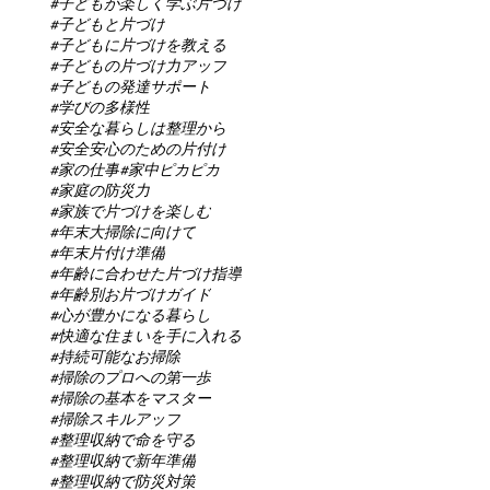
#子どもが楽しく学ぶ片づけ
#子どもと片づけ
#子どもに片づけを教える
#子どもの片づけ力アップ
#子どもの発達サポート
#学びの多様性
#安全な暮らしは整理から
#安全安心のための片付け
#家の仕事
#家中ピカピカ
#家庭の防災力
#家族で片づけを楽しむ
#年末大掃除に向けて
#年末片付け準備
#年齢に合わせた片づけ指導
#年齢別お片づけガイド
#心が豊かになる暮らし
#快適な住まいを手に入れる
#持続可能なお掃除
#掃除のプロへの第一歩
#掃除の基本をマスター
#掃除スキルアップ
#整理収納で命を守る
#整理収納で新年準備
#整理収納で防災対策