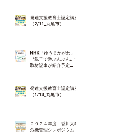
発達支援教育士認定講座
（2/11_丸亀市）
NHK「ゆう６かがわ」
〝親子で遊ぶんぶん〟で
取材記事が紹介予定
（12/18）
発達支援教育士認定講座
（1/13_丸亀市）
２０２４年度 香川大学
危機管理シンポジウム