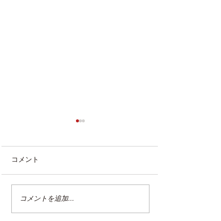
コメント
コメントを追加…
整理収納アドバイザー2級
クリンネスト2
認定講座
（オンライン講