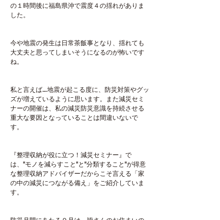
の１時間後に福島県沖で震度４の揺れがありま
した。
今や地震の発生は日常茶飯事となり、揺れても
大丈夫と思ってしまいそうになるのが怖いです
ね。
私と言えば…地震が起こる度に、防災対策やグッ
ズが増えているように思います。また減災セミ
ナーの開催は、私の減災防災意識を持続させる
重大な要因となっていることは間違いないで
す。
『整理収納が役に立つ！減災セミナー』で
は、"モノを減らすこと"と"分類すること"が得意
な整理収納アドバイザーだからこそ言える「家
の中の減災につながる備え」をご紹介していま
す。