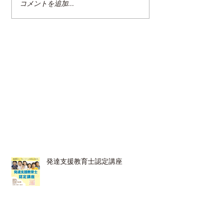
コメントを追加…
整理収納アドバイザー2級
クリンネスト2
認定講座
（オンライン講
発達支援教育士認定講座