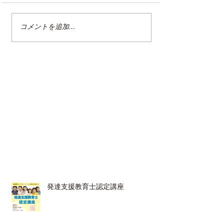
コメントを追加…
整理収納アドバイザー2級
クリンネスト2
認定講座
（オンライン講
発達支援教育士認定講座