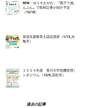
NHK「ゆう６かがわ」〝親子で遊ぶ
んぶん〟で取材記事が紹介予定
（12/18）
発達支援教育士認定講座（1/13_丸
亀市）
２０２４年度 香川大学危機管理シ
ンポジウム （12/9_高松市）
過去の記事