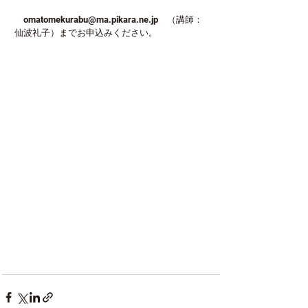
　omatomekurabu@ma.pikara.ne.jp　（講師：
仙波礼子）までお申込みください。