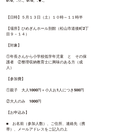
o○o。.☆.。o○o。.★.。
【日時】５月１３日（土）１０時～１１時半
【場所】ひめぎんホール別館（松山市道後町2丁
目９－１４）
【対象】
①年長さんから小学校低学年児童　と　その保
護者　②整理収納教育士に興味のある方（成
人）
【参加費】
①親子　大人1000円＋小人お1人につき500円
②大人のみ　1000円
【お申込み】
■　お名前（参加人数）、ご住所、連絡先（携
帯）、メールアドレスをご記入の上