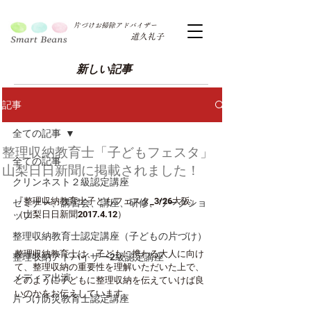
片づけお掃除アドバイザー
道久礼子
新しい記事
記事
全ての記事
整理収納教育士「子どもフェスタ」
全ての記事
山梨日日新聞に掲載されました！
クリンネスト２級認定講座
『整理収納教育士子どもフェスタ_3/26大阪』
セミナー、講習会、講座、研修、ワークショ
（山梨日日新聞2017.4.12）
ップ
整理収納教育士認定講座（子どもの片づけ）
整理収納教育士は、子どもに携わる大人に向け
整理収納アドバイザー2級認定講座
て、整理収納の重要性を理解いただいた上で、
メディア出演
どのように子どもに整理収納を伝えていけば良
いのかをお伝えしています。
片づけ防災教育士認定講座