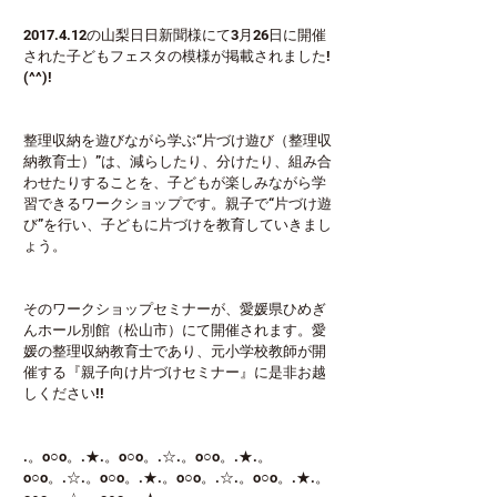
2017.4.12の山梨日日新聞様にて3月26日に開催
された子どもフェスタの模様が掲載されました!
(^^)!
整理収納を遊びながら学ぶ“片づけ遊び（整理収
納教育士）”は、減らしたり、分けたり、組み合
わせたりすることを、子どもが楽しみながら学
習できるワークショップです。親子で“片づけ遊
び”を行い、子どもに片づけを教育していきまし
ょう。
そのワークショップセミナーが、愛媛県ひめぎ
んホール別館（松山市）にて開催されます。愛
媛の整理収納教育士であり、元小学校教師が開
催する『親子向け片づけセミナー』に是非お越
しください!!
.。o○o。.★.。o○o。.☆.。o○o。.★.。
o○o。.☆.。o○o。.★.。o○o。.☆.。o○o。.★.。