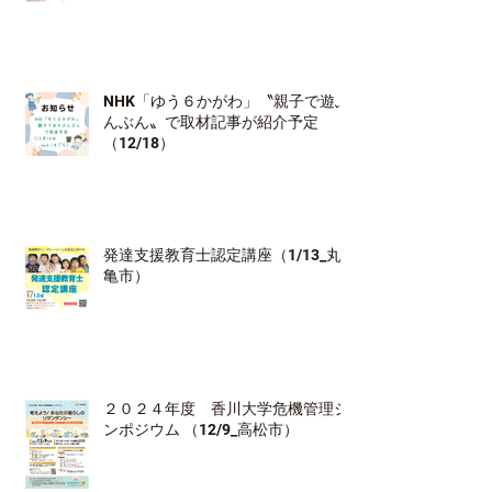
NHK「ゆう６かがわ」〝親子で遊ぶ
んぶん〟で取材記事が紹介予定
（12/18）
発達支援教育士認定講座（1/13_丸
亀市）
２０２４年度 香川大学危機管理シ
ンポジウム （12/9_高松市）