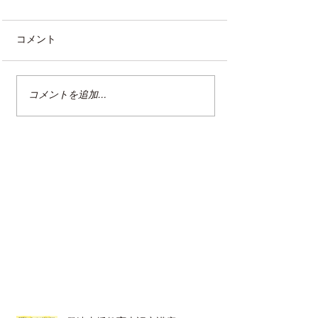
コメント
コメントを追加…
整理収納アドバイザー2級
クリンネスト2
認定講座
（オンライン講