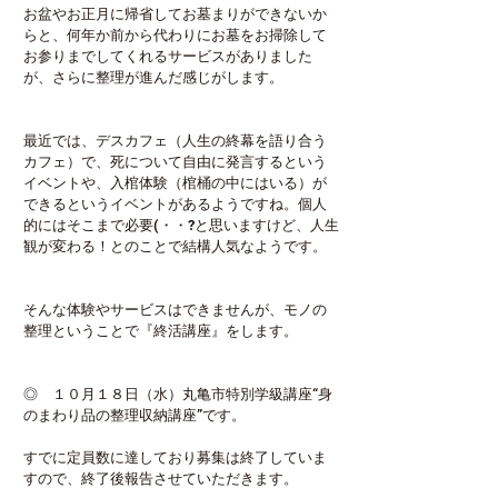
お盆やお正月に帰省してお墓まりができないか
らと、何年か前から代わりにお墓をお掃除して
お参りまでしてくれるサービスがありました
が、さらに整理が進んだ感じがします。
最近では、デスカフェ（人生の終幕を語り合う
カフェ）で、死について自由に発言するという
イベントや、入棺体験（棺桶の中にはいる）が
できるというイベントがあるようですね。個人
的にはそこまで必要(・・?と思いますけど、人生
観が変わる！とのことで結構人気なようです。
そんな体験やサービスはできませんが、モノの
整理ということで『終活講座』をします。
◎　１０月１８日（水）丸亀市特別学級講座“身
のまわり品の整理収納講座”です。
すでに定員数に達しており募集は終了していま
すので、終了後報告させていただきます。