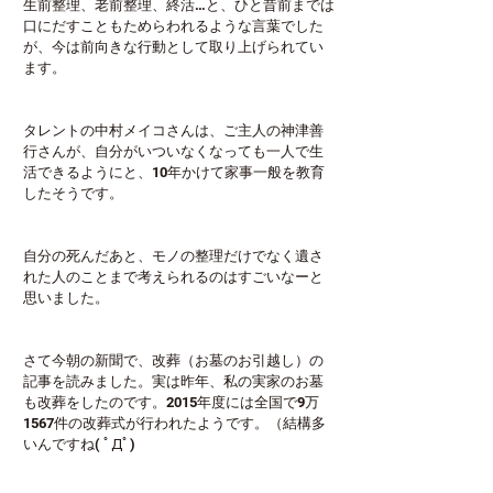
生前整理、老前整理、終活…と、ひと昔前までは
口にだすこともためらわれるような言葉でした
が、今は前向きな行動として取り上げられてい
ます。
タレントの中村メイコさんは、ご主人の神津善
行さんが、自分がいついなくなっても一人で生
活できるようにと、10年かけて家事一般を教育
したそうです。
自分の死んだあと、モノの整理だけでなく遺さ
れた人のことまで考えられるのはすごいなーと
思いました。
さて今朝の新聞で、改葬（お墓のお引越し）の
記事を読みました。実は昨年、私の実家のお墓
も改葬をしたのです。2015年度には全国で9万
1567件の改葬式が行われたようです。（結構多
いんですね( ﾟДﾟ)