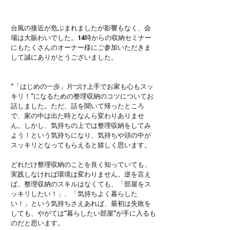
台風の接近が危ぶまれましたが影響もなく、会
場は大賑わいでした。14時からの収納セミナー
にもたくさんのオーナー様にご参加いただきま
して誠にありがとうございました。
“「はじめの一歩」片づけ上手でお家も心もスッ
キリ！”になるための整理収納のコツについてお
話しました。ただ、話を聞いて帰ったところ
で、家の中は出た時となんら変わりありませ
ん。しかし、気持ちの上では整理収納をしてみ
よう！という気持ちになり、気持ちや頭の中が
スッキリとなってもらえると嬉しく思います。
どれだけ整理収納のことを良く知っていても、
実践しなければ環境は変わりません。逆を言え
ば、整理収納のスキルはなくても、「部屋をス
ッキリしたい！」、「気持ちよく暮らした
い！」という気持ちさえあれば、最初は失敗を
しても、やがては“暮らしたい部屋”が手に入るも
のだと思います。