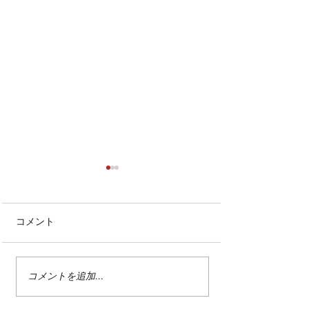
コメント
コメントを追加…
整理収納アドバイザー2級
クリンネスト2
認定講座
（オンライン講