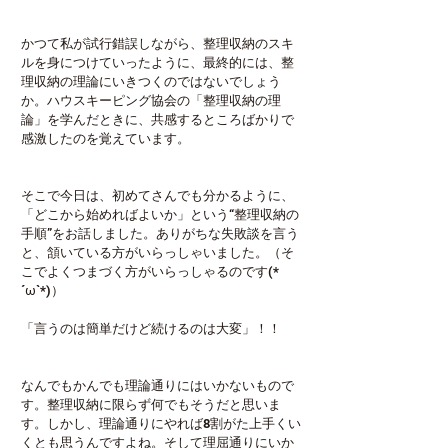
かつて私が試行錯誤しながら、整理収納のスキ
ルを身につけていったように、最終的には、整
理収納の理論にいきつくのではないでしょう
か。ハウスキーピング協会の「整理収納の理
論」を学んだときに、共感するところばかりで
感激したのを覚えています。
そこで今日は、初めてさんでも分かるように、
「どこから始めればよいか」という“整理収納の
手順”をお話しました。ありがちな失敗談を言う
と、頷いている方がいらっしゃいました。（そ
こでよくつまづく方がいらっしゃるのです(*
´ω`*)）
「言うのは簡単だけど続けるのは大変」！！
なんでもかんでも理論通りにはいかないもので
す。整理収納に限らず何でもそうだと思いま
す。しかし、理論通りにやれば8割がた上手くい
くとも思うんですよね。そして理屈通りにいか