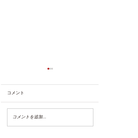
コメント
コメントを追加…
整理収納アドバイザー2級
クリンネスト2
認定講座
（オンライン講