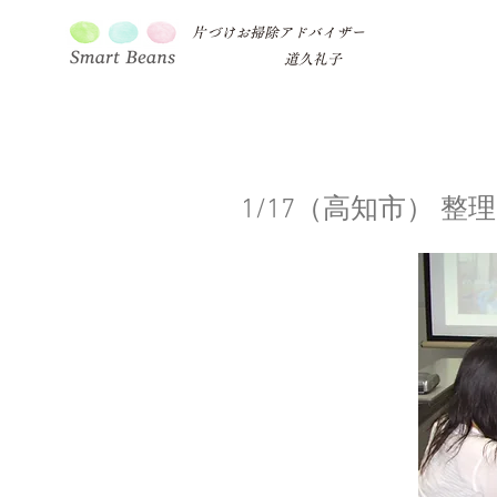
片づけお掃除アドバイザー
道久礼子
1/17（高知市） 