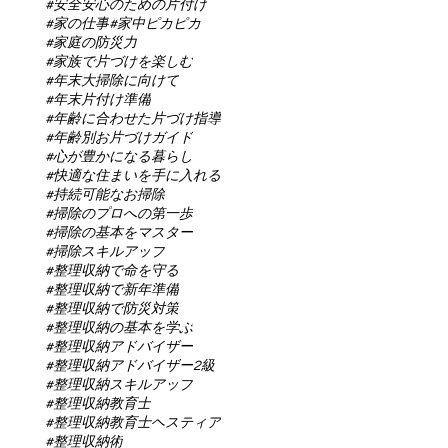
#安全安心のための片付け
#家の仕事
#家中ピカピカ
#家庭の防災力
#家族で片づけを楽しむ
#年末大掃除に向けて
#年末片付け準備
#年齢に合わせた片づけ指導
#年齢別お片づけガイド
#心が豊かになる暮らし
#快適な住まいを手に入れる
#持続可能なお掃除
#掃除のプロへの第一歩
#掃除の基本をマスター
#掃除スキルアップ
#整理収納で命を守る
#整理収納で新年準備
#整理収納で防災対策
#整理収納の基本を学ぶ
#整理収納アドバイザー
#整理収納アドバイザー2級
#整理収納スキルアップ
#整理収納教育士
#整理収納教育士ヘスティア
#整理収納術