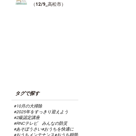
（12/9_高松市）
タグで探す
#10月の大掃除
#2025年をすっきり迎えよう
#2級認定講座
#RNCテレビ みんなの防災
#あそぼうさい
#おうちを快適に
#おうちメンテナンス
#おうち時間