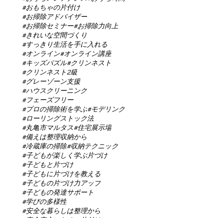
#おもちゃの片付け
#お掃除アドバイザー
#お掃除セミナー
#お掃除力向上
#きれいな空間づくり
#すっきり生活を手に入れる
#オンライン
#オンライン講座
#キッズパズル
#クリンネスト
#クリンネスト2級
#グレーゾーン支援
#ハウスクリーニング
#フェーズフリー
#プロの掃除術を学ぶ
#モデリング
#ローリングストック法
#丸亀市マルタス
#住宅展示場
#備えは整理収納から
#冷蔵庫の掃除
#収納テクニック
#子どもが楽しく学ぶ片づけ
#子どもと片づけ
#子どもに片づけを教える
#子どもの片づけ力アップ
#子どもの発達サポート
#学びの多様性
#安全な暮らしは整理から