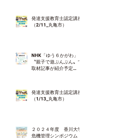
発達支援教育士認定講座
（2/11_丸亀市）
NHK「ゆう６かがわ」
〝親子で遊ぶんぶん〟で
取材記事が紹介予定
（12/18）
発達支援教育士認定講座
（1/13_丸亀市）
２０２４年度 香川大学
危機管理シンポジウム