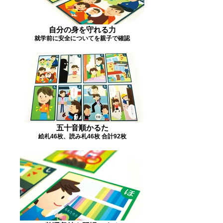
自分の身を守れる力
就学前に安全についてを親子で確認
五十音順かるた
絵札46枚、読み札46枚 合計92枚