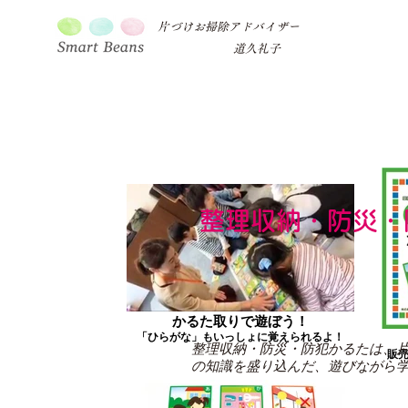
片づけお掃除アドバイザー
道久礼子
整理収納・防災・
かるた取りで遊ぼう！
「ひらがな」もいっしょに覚えられるよ！
整理収納・防災・防犯かるたは、片
販売
の知識を盛り込んだ、遊びながら