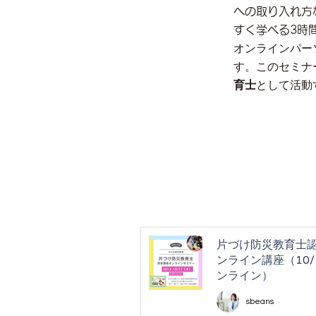
への取り入れ方
すく学べる3時
オンラインパー
す。このセミナ
育士
として活動
片づけ防災教育士
ンライン講座（10/
ンライン）
sbeans