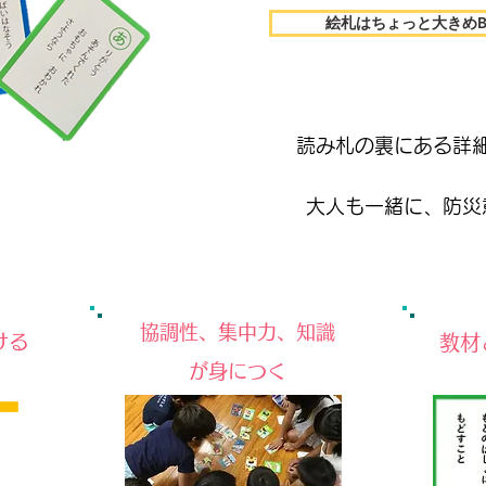
絵札はちょっと大きめB7
読み札の裏にある詳
​大人も一緒に、防
​協調性、集中力、知識
ける
​教
が身につく