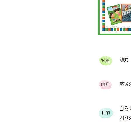
幼児
​対象
​防
​内容
自ら
​目的
周り