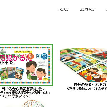
HOME
SERVICE
防犯かるた
自分の身を守れる力
日ごろから防災意識を持つ
就学前に安全についてを親子で
づけ･防災・防犯について
元：㈱整理収納教育士 8,000円（税別）
学べる知育教材です。