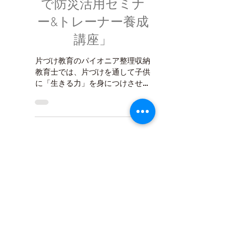
マルタス「かるた
で防災活用セミナ
ー&トレーナー養成
講座」
片づけ教育のパイオニア整理収納
教育士では、片づけを通して子供
に「生きる力」を身につけさせる
ことを目的に、日々「片づけ教
育」に取り組んでいます。 子ど
もは遊びから様々なことを学びま
す。『整理収納・防災・防犯かる
た』は、かるた遊びを通して、子
どもに「自分の身を守る方法」を
覚えて...