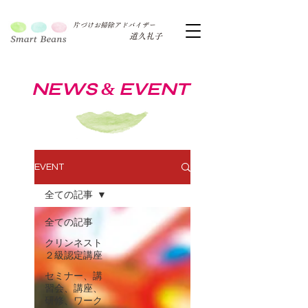
片づけお掃除アドバイザー
道久礼子
NEWS
EVENT
&
EVENT
全ての記事
全ての記事
クリンネスト
２級認定講座
セミナー、講
習会、講座、
研修、ワーク