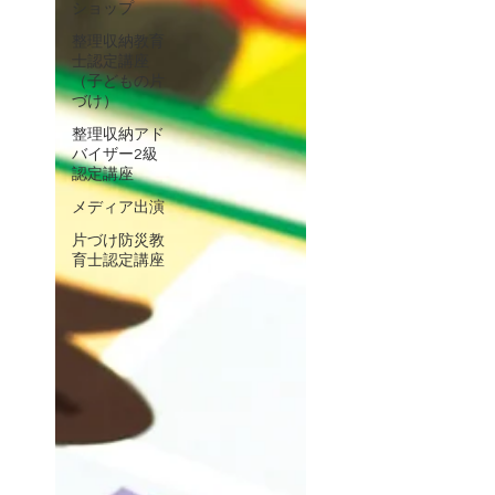
ショップ
整理収納教育
士認定講座
（子どもの片
づけ）
整理収納アド
バイザー2級
認定講座
メディア出演
片づけ防災教
育士認定講座