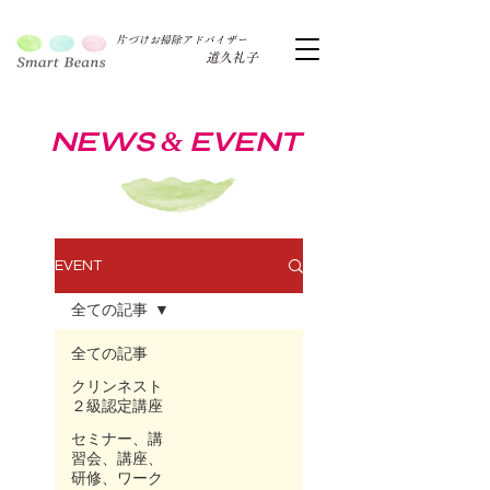
片づけお掃除アドバイザー
道久礼子
NEWS
EVENT
&
EVENT
全ての記事
全ての記事
クリンネスト
２級認定講座
セミナー、講
習会、講座、
研修、ワーク