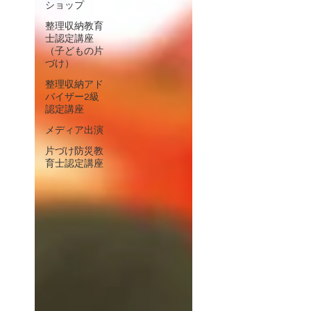
ショップ
整理収納教育
士認定講座
（子どもの片
づけ）
整理収納アド
バイザー2級
認定講座
メディア出演
片づけ防災教
育士認定講座