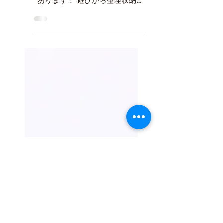
市）
子どもの興味は『遊ぶ事』 『お
もちゃ』からはたくさんの学びが
あります！ 遊びから整理収納を
学ぶ力『片づけ遊び指導士』を目
指しませんか？ 【日時】8月28日
（日）10時～17時（休憩1時間）
【会場】リビング高松カルチャー
センター 高松市丸亀町8-23 丸亀
町グリーン東館3階...