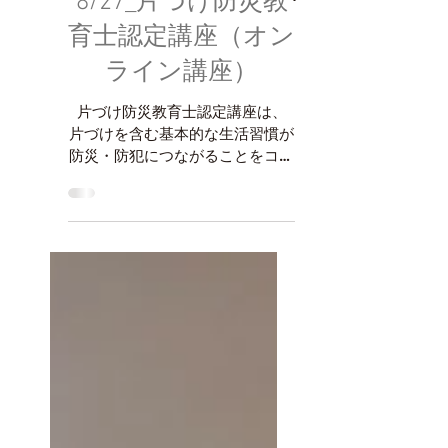
8/27_片づけ防災教
育士認定講座（オン
ライン講座）
片づけ防災教育士認定講座は、
片づけを含む基本的な生活習慣が
防災・防犯につながることをコン
セプトに生活防災の大切さを伝え
る内容です。災害時の取るべき行
動は状況によって異なります。命
を守る行動は、付け焼き刃で出来
るものではありません。いつもや
っていることが防災や防犯にどう
リン...