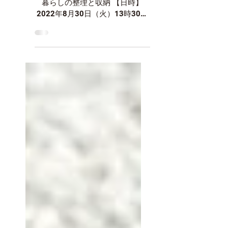
松）
女性向けセミナー 災害に備えた
暮らしの整理と収納 【日時】
2022年8月30日（火）13時30分
～16時45分 【会場】香川産業頭
脳化センター専門研修室（１Ｆ）
高松市林町2217-15
【対象】60歳以上の女性の方
で、シルバー事業に興味のある
方...