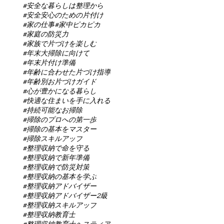
#安全な暮らしは整理から
#安全安心のための片付け
#家の仕事
#家中ピカピカ
#家庭の防災力
#家族で片づけを楽しむ
#年末大掃除に向けて
#年末片付け準備
#年齢に合わせた片づけ指導
#年齢別お片づけガイド
#心が豊かになる暮らし
#快適な住まいを手に入れる
#持続可能なお掃除
#掃除のプロへの第一歩
#掃除の基本をマスター
#掃除スキルアップ
#整理収納で命を守る
#整理収納で新年準備
#整理収納で防災対策
#整理収納の基本を学ぶ
#整理収納アドバイザー
#整理収納アドバイザー2級
#整理収納スキルアップ
#整理収納教育士