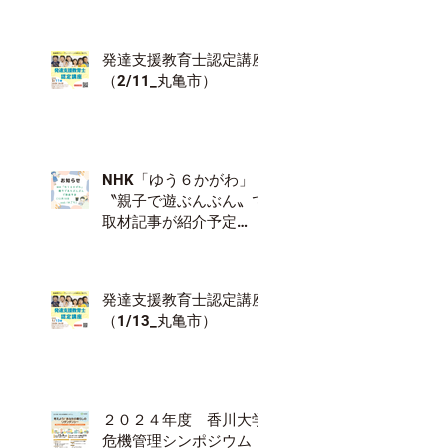
発達支援教育士認定講座
（2/11_丸亀市）
NHK「ゆう６かがわ」
〝親子で遊ぶんぶん〟で
取材記事が紹介予定
（12/18）
発達支援教育士認定講座
（1/13_丸亀市）
２０２４年度 香川大学
危機管理シンポジウム