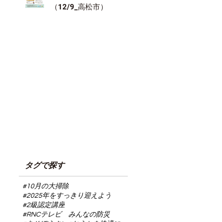
（12/9_高松市）
タグで探す
#10月の大掃除
#2025年をすっきり迎えよう
#2級認定講座
#RNCテレビ みんなの防災