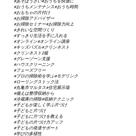
#あそぼうさい
#おうちを快適に
#おうちメンテナンス
#おうち時間
#おもちゃの片付け
#お掃除アドバイザー
#お掃除セミナー
#お掃除力向上
#きれいな空間づくり
#すっきり生活を手に入れる
#オンライン
#オンライン講座
#キッズパズル
#クリンネスト
#クリンネスト2級
#グレーゾーン支援
#ハウスクリーニング
#フェーズフリー
#プロの掃除術を学ぶ
#モデリング
#ローリングストック法
#丸亀市マルタス
#住宅展示場
#備えは整理収納から
#冷蔵庫の掃除
#収納テクニック
#子どもが楽しく学ぶ片づけ
#子どもと片づけ
#子どもに片づけを教える
#子どもの片づけ力アップ
#子どもの発達サポート
#学びの多様性