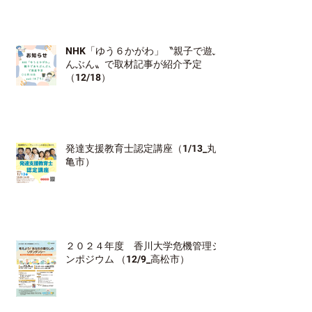
NHK「ゆう６かがわ」〝親子で遊ぶ
んぶん〟で取材記事が紹介予定
（12/18）
発達支援教育士認定講座（1/13_丸
亀市）
２０２４年度 香川大学危機管理シ
ンポジウム （12/9_高松市）