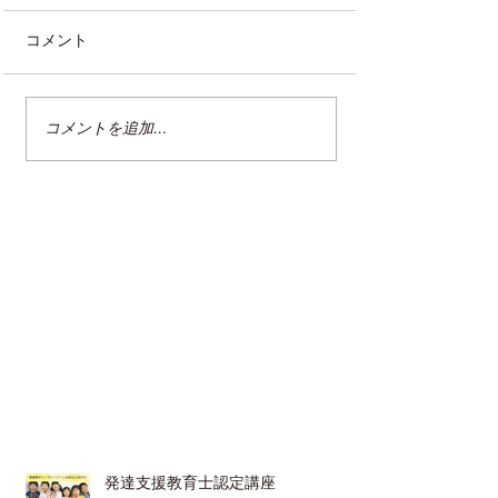
コメント
コメントを追加…
２０２４年度 香川大学
災害に備えた暮
危機管理シンポジウム
理（11/8_三
（12/9_高松市）
にも役に立つ整
慣を始めよう
発達支援教育士認定講座