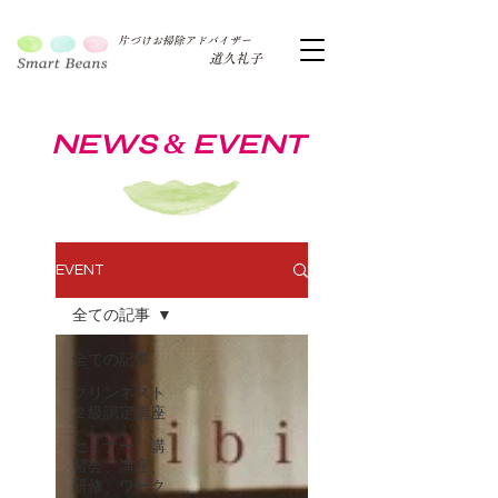
片づけお掃除アドバイザー
道久礼子
NEWS
EVENT
&
EVENT
全ての記事
全ての記事
クリンネスト
２級認定講座
セミナー、講
習会、講座、
研修、ワーク