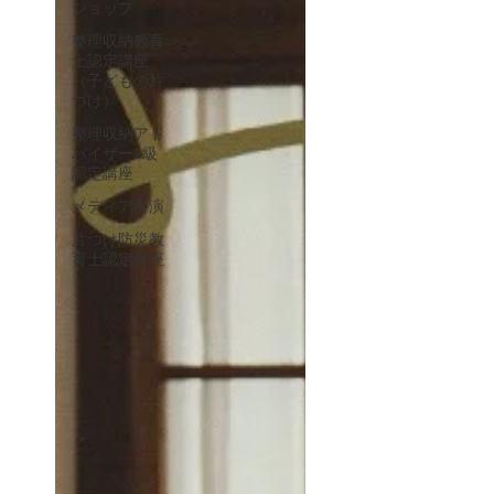
ショップ
整理収納教育
士認定講座
（子どもの片
づけ）
整理収納アド
バイザー2級
認定講座
メディア出演
片づけ防災教
育士認定講座