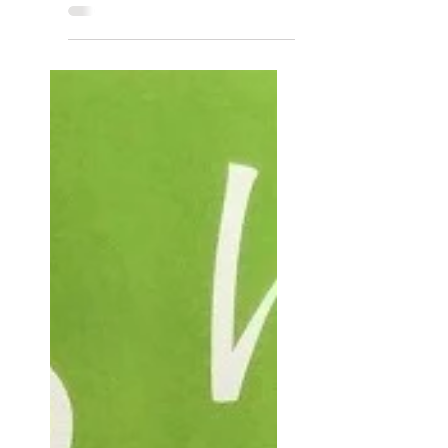
も貼らない！プリント類をステキ
に見せる方法 キッチンえ食糧備
蓄ー食べ回しながら収納するコツ
は